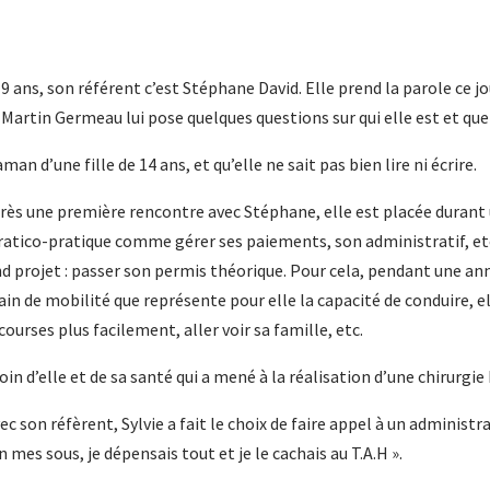
le
volume.
s 9 ans, son référent c’est Stéphane David. Elle prend la parole ce 
Martin Germeau lui pose quelques questions sur qui elle est et que
an d’une fille de 14 ans, et qu’elle ne sait pas bien lire ni écrire.
 Après une première rencontre avec Stéphane, elle est placée durant 
 pratico-pratique comme gérer ses paiements, son administratif, etc
d projet : passer son permis théorique. Pour cela, pendant une année
ain de mobilité que représente pour elle la capacité de conduire, ell
courses plus facilement, aller voir sa famille, etc.
in d’elle et de sa santé qui a mené à la réalisation d’une chirurgie 
 son réfèrent, Sylvie a fait le choix de faire appel à un administra
n mes sous, je dépensais tout et je le cachais au T.A.H ».