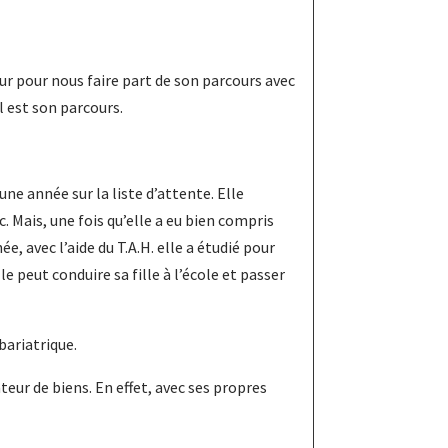
le
volume.
jour pour nous faire part de son parcours avec
l est son parcours.
une année sur la liste d’attente. Elle
. Mais, une fois qu’elle a eu bien compris
, avec l’aide du T.A.H. elle a étudié pour
e peut conduire sa fille à l’école et passer
bariatrique.
teur de biens. En effet, avec ses propres