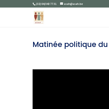
(32) 04/343 77 31
asah@asah.be
Matinée politique du