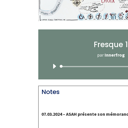
Fresque 
par
Innerfrog
Lecteur
audio
Notes
07.03.2024 – ASAH présente son mémorand