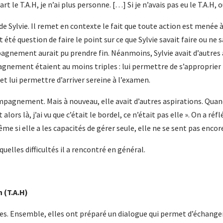
rt le T.A.H, je n’ai plus personne. […] Si je n’avais pas eu le T.A.H, o
e Sylvie. Il remet en contexte le fait que toute action est menée à 
out été question de faire le point sur ce que Sylvie savait faire ou ne
pagnement aurait pu prendre fin. Néanmoins, Sylvie avait d’autres 
agnement étaient au moins triples : lui permettre de s’approprier 
 et lui permettre d’arriver sereine à l’examen.
ompagnement. Mais à nouveau, elle avait d’autres aspirations. Quand
 alors là, j’ai vu que c’était le bordel, ce n’était pas elle ». On a r
me si elle a les capacités de gérer seule, elle ne se sent pas encor
elles difficultés il a rencontré en général.
n (T.A.H)
ales. Ensemble, elles ont préparé un dialogue qui permet d’échange