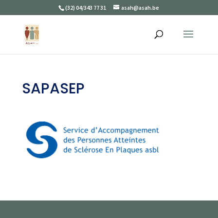
(32) 04/343 77 31
asah@asah.be
SAPASEP