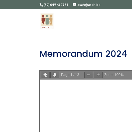
(32) 04/343 77 31
asah@asah.be
Memorandum 2024
Page
1
/
13
Zoom
100%